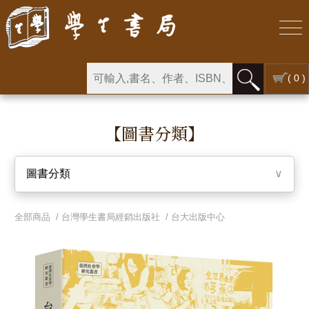
( 0 )
【圖書分類】
圖書分類
∨
全部商品 /
台灣學生書局經銷出版社
/
台大出版中心