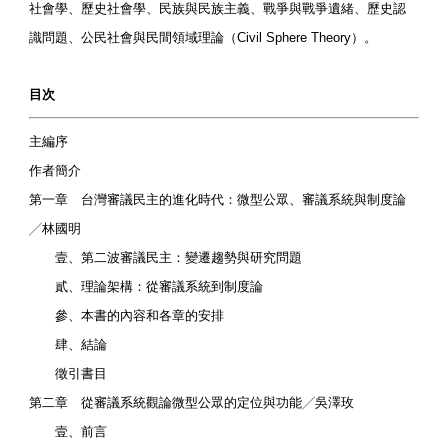
社會學、歷史社會學、民族與民族主義、戰爭與戰爭遺緒、歷史認
識問題、公民社會與民間領域理論（Civil Sphere Theory）。
目次
主編序
作者簡介
第一章 台灣審議民主的進化時代：微型公眾、審議系統與制度論
╱林國明
壹、第二波審議民主：變遷趨勢與研究問題
貳、理論架構：從審議系統到制度論
參、本書的內容和各章的安排
肆、結論
徵引書目
第二章 從審議系統觀論微型公眾的定位與功能╱吳澤玫
壹、前言