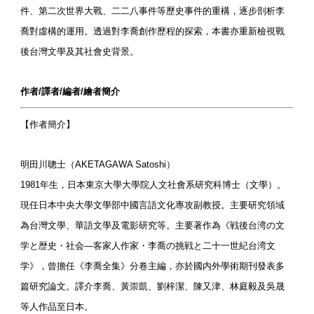
件、第二次世界大戰、二二八事件等歷史事件的重構，逐步剖析李
喬對虛構的運用。透過對李喬創作歷程的探索，本書亦重新檢視戰
後台灣文學及其社會史背景。
作者/譯者/編者/繪者簡介
【作者簡介】
明田川聰士（AKETAGAWA Satoshi）
1981年生，日本東京大學大學院人文社會系研究科博士（文學）。
現任日本中央大學文學部中國言語文化專攻副教授。主要研究領域
為台灣文學、華語文學及電影研究等。主要著作為《戦後台湾の文
学と歴史・社会―客家人作家・李喬の挑戦と二十一世紀台湾文
学》，曾擔任《李喬全集》分卷主編，亦於國内外學術期刊發表多
篇研究論文。譯介李喬、黃崇凱、劉梓潔、陳又津、林庭毅及吳晟
等人作品至日本。