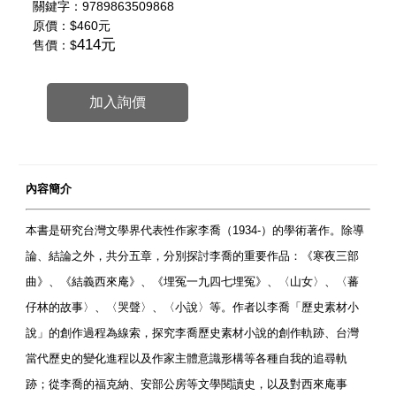
關鍵字：9789863509868
原價：
$460元
414元
售價：$
加入詢價
內容簡介
本書是研究台灣文學界代表性作家李喬（1934-）的學術著作。除導
論、結論之外，共分五章，分別探討李喬的重要作品：《寒夜三部
曲》、《結義西來庵》、《埋冤一九四七埋冤》、〈山女〉、〈蕃
仔林的故事〉、〈哭聲〉、〈小說〉等。作者以李喬「歷史素材小
說」的創作過程為線索，探究李喬歷史素材小說的創作軌跡、台灣
當代歷史的變化進程以及作家主體意識形構等各種自我的追尋軌
跡；從李喬的福克納、安部公房等文學閱讀史，以及對西來庵事