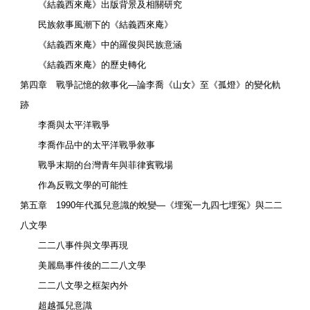
《結義西來庵》出版背景及相關研究
民族敘事風潮下的《結義西來庵》
《結義西來庵》中的羅俊與民族意涵
《結義西來庵》的歷史轉化
第四章 戰爭記憶的敘事化―論李喬《山女》至《孤燈》的變化軌
跡
李喬與太平洋戰爭
李喬作品中的太平洋戰爭敘事
戰爭末期的台灣青年與菲律賓戰場
作為反戰文學的可能性
第五章 1990年代孤兒意識的蛻變―《埋冤一九四七埋冤》與二二
八文學
二二八事件與文學再現
美麗島事件後的二二八文學
二二八文學之框架內外
超越孤兒意識