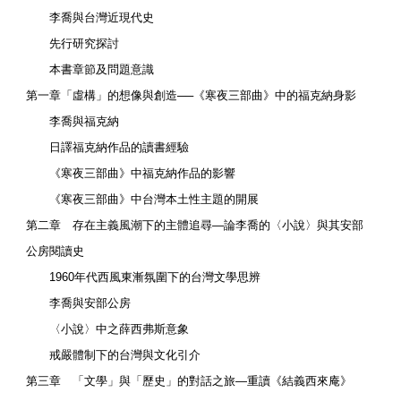
李喬與台灣近現代史
先行研究探討
本書章節及問題意識
第一章「虛構」的想像與創造──《寒夜三部曲》中的福克納身影
李喬與福克納
日譯福克納作品的讀書經驗
《寒夜三部曲》中福克納作品的影響
《寒夜三部曲》中台灣本土性主題的開展
第二章 存在主義風潮下的主體追尋―論李喬的〈小說〉與其安部
公房閱讀史
1960年代西風東漸氛圍下的台灣文學思辨
李喬與安部公房
〈小說〉中之薛西弗斯意象
戒嚴體制下的台灣與文化引介
第三章 「文學」與「歷史」的對話之旅―重讀《結義西來庵》