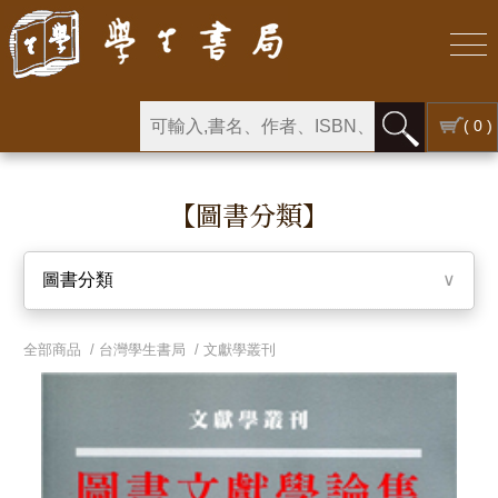
( 0 )
【圖書分類】
圖書分類
∨
全部商品 /
台灣學生書局
/
文獻學叢刊