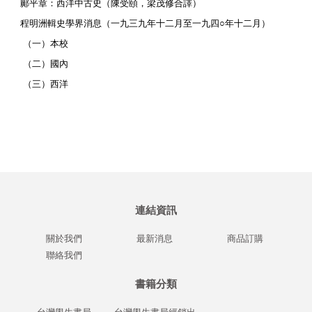
鄺平章：西洋中古史（陳受頤，梁茂修合譯）
程明洲輯史學界消息（一九三九年十二月至一九四○年十二月）
（一）本校
（二）國內
（三）西洋
連結資訊
關於我們
最新消息
商品訂購
聯絡我們
書籍分類