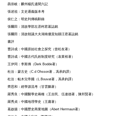
聶崇岐：麟州楊氏遺聞六記
張述祖：文史通義版本考
侯仁之：明史列傳稿斠錄
張爾田：清故學部左丞柯君墓誌銘
張爾田：清故朝議大夫湖南優貢知縣汪君墓誌銘
書評
曹詩成：中國原始社會之探究（曾松友著）
曹詩成：中國古代氏姓制度研究（袁業裕著）
王伊同：李斯傳（Derk Bodde著）
杜洽：蒙古史（C.d Ohsson著，馮承鈞譯）
杜洽：帖木兒帝國（L.Bouvat著，馮承鈞譯）
齊思和：經學源流考（甘雲鵬著）
羅秀良：中國醫學史兩種（王吉民、伍連德著，陳邦賢著）
羅秀貞：中國地理學史（王庸著）
葛啟揚：中國歷史商業地圖（Abert Herrmaun著）