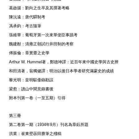
葛啟揚：劉向之生卒及其撰著考略
陳沅遠：唐代驛制考
馮承鈞：考古隨筆
張維華：葡萄牙第一次來華使臣事蹟考
魏建猷：清雍正朝試行井田制的考察
傅振倫：章實齋之史學
Arthur W. Hummel著，鄭德坤譯：近百年來中國史學與古史辨
和田清著，翁獨健譯：明治以後日本學者研究滿蒙史的成績
黎光明：皇明馭倭錄勘誤
梁愈：讀山中聞見錄書後
附本刊第一卷（一至五期）引得
第三冊
第二卷第一期（1934年9月）刊名為章鈺所題
洪業：崔東壁荍田賸筆之殘稿