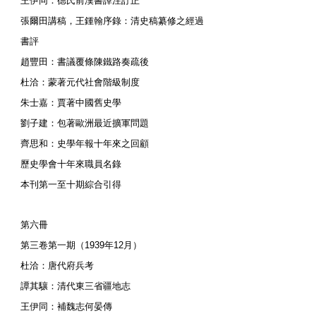
王伊同：德氏前漢書譯注訂正
張爾田講稿，王鍾翰序錄：清史稿纂修之經過
書評
趙豐田：書議覆條陳鐵路奏疏後
杜洽：蒙著元代社會階級制度
朱士嘉：賈著中國舊史學
劉子建：包著歐洲最近擴軍問題
齊思和：史學年報十年來之回顧
歷史學會十年來職員名錄
本刊第一至十期綜合引得
第六冊
第三卷第一期（1939年12月）
杜洽：唐代府兵考
譚其驤：清代東三省疆地志
王伊同：補魏志何晏傳