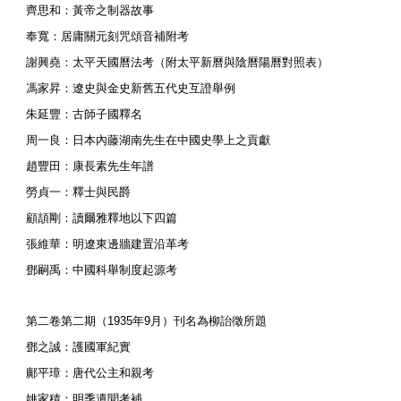
齊思和：黃帝之制器故事
奉寬：居庸關元刻咒頌音補附考
謝興堯：太平天國曆法考（附太平新曆與陰曆陽曆對照表）
馮家昇：遼史與金史新舊五代史互證舉例
朱延豐：古師子國釋名
周一良：日本內藤湖南先生在中國史學上之貢獻
趙豐田：康長素先生年譜
勞貞一：釋士與民爵
顧頡剛：讀爾雅釋地以下四篇
張維華：明遼東邊牆建置沿革考
鄧嗣禹：中國科舉制度起源考
第二卷第二期（1935年9月）刊名為柳詒徵所題
鄧之誠：護國軍紀實
鄺平璋：唐代公主和親考
姚家積：明季遺聞考補