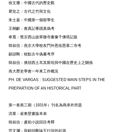
徐文珊：中國古代的歷史觀
瞿兌之：古代之竹與文化
朱士嘉：中國第一個留學生
王桐齡：會真記事蹟真偽考
奉寬：舊京西山故翠微寺畫像千佛塔記跋
韓叔信：燕京大學校友門外恩佑恩慕二寺考
顧頡剛：校點古今偽書考序
韓叔信：俄領西土耳其斯坦與中國在歷史上之關係
燕大歷史學會一年來工作概況
PH. DE VARGAS : SUGGESTED MAIN STEPS IN THE
PREPARTION OF AN HISTORICAL PART
第一卷第三期（1931年）刊名為商承祚所題
洪業：崔東壁書版本表
韓叔信：虞初小說回目考釋
范文瀾：與顧頡剛論五行說的起源