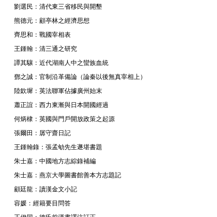
劉選民：清代東三省移民與開墾
熊德元：顧亭林之經濟思想
齊思和：戰國宰相表
王鍾翰：清三通之研究
譚其驤：近代湖南人中之蠻族血統
鄧之誠：官制沿革備論（論秦以後無真宰相上）
陸欽墀：英法聯軍佔據廣州始末
蕭正誼：西力東漸與日本開國經過
何炳棣：英國與門戶開放政策之起源
張爾田：孱守齋日記
王鍾翰錄：張孟劬先生遯堪書題
朱士嘉：中國地方志綜錄補編
朱士嘉：燕京大學圖書館善本方志題記
顧廷龍：讀漢金文小記
容媛：經籍要目問答