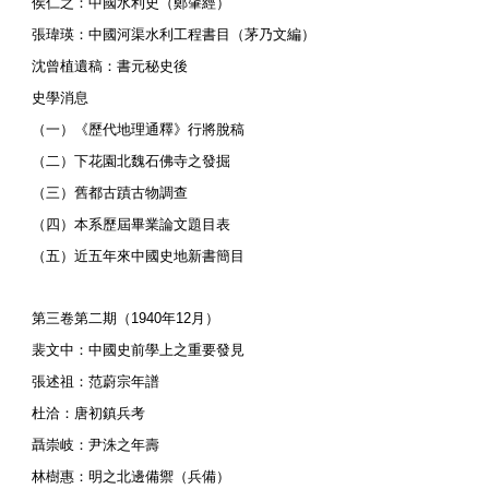
侯仁之：中國水利史（鄭肇經）
張瑋瑛：中國河渠水利工程書目（茅乃文編）
沈曾植遺稿：書元秘史後
史學消息
（一）《歷代地理通釋》行將脫稿
（二）下花園北魏石佛寺之發掘
（三）舊都古蹟古物調查
（四）本系歷屆畢業論文題目表
（五）近五年來中國史地新書簡目
第三卷第二期（1940年12月）
裴文中：中國史前學上之重要發見
張述祖：范蔚宗年譜
杜洽：唐初鎮兵考
聶崇岐：尹洙之年壽
林樹惠：明之北邊備禦（兵備）