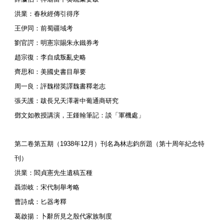
洪業：春秋經傳引得序
王伊同：前蜀疆域考
劉官諤：明憲宗賜朱永鐵券考
趙宗復：李自成叛亂史略
齊思和：美國史書目舉要
周一良：評魏楷英譯魏書釋老志
張天護：跋長兄天澤著中葡通商研究
鄧文如教授講演，王鍾翰筆記：談「軍機處」
第二卷第五期（1938年12月）刊名為林志鈞所題（第十周年紀念特
刊）
洪業：閻貞憲先生遺稿五種
聶崇岐：宋代制舉考略
曹詩成：匕器考釋
葛啟揚：卜辭所見之殷代家族制度