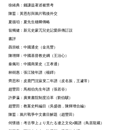
徐緒典：錢謙益著述被禁考
陳鍫：黃恩彤與鴉片戰後外交
夏循垍：夏先生穗卿傳略
翁獨健：新元史蒙兀兒史記愛薛傳訂誤
書評
聶崇岐：中國通史（金兆豐）
陳增輝：中國基督教史綱（王治心）
秦佩珩：中國商業史（王孝通）
林樹惠：張江陵年譜（楊鐸）
齊思和：皮鹿門沈寐叟二年譜（皮名振，王遽常）
趙豐田：馬相伯先生年譜（張若谷）
許夢瀛：廣東書院制度沿革（劉伯驥）
趙豐田：教案史料編目（吳盛德，陳輝增合編）
陳鍫：鴉片戰爭中文書目解題（趙豐田）
何懷德：考古學上ょり見たる遼之文化•圖譜（鳥居龍藏）