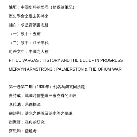
陳垣：中國史料的整理（翁獨健筆記）
歷史學會之過去與將來
補白：求是齋讀書志疑
（一）致中：五霸
（二）致中：莊子年代
司蒂文生：中國之人種
PH.DE VARGAS : HISTORY AND THE BELIEF IN PROGRESS
MERVYN ARMSTRONG : PALMERSTON & THE OPIUM WAR
第一卷第二期（1930年）刊名為錢玄同所題
曹詩成：戰國時儒墨道三家堯舜的比較
李鏡池：易傳探源
顧頡剛：洪水之傳說及治水等之傳說
衛聚賢：堯典的研究
齊思和：儒服考