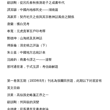
顧頡剛：從呂氏春秋推測老子之成書年代
譚其驤：中國內地移民史——湖南篇
馮家昇：契丹祀天之俗與其宗教神話風俗之關係
唐蘭：獲白兕考
奉寬：元虎賁軍百戶印考釋
鄭德坤：山海經及其神話
傅振倫：清史稿之評論（下）
朱士嘉：中國地方志統計表
沈維鈞：商書今譯之一——湯誓
那珂通世著，于式玉譯：考信錄解題
第一卷第五期（1933年8月）刊名為張爾田所題，此期以下封底皆有
英文目錄
洪業：高似孫史略箋正序之一
顧頡剛：州與嶽的演變
金德建：司馬遷所見書考敘論