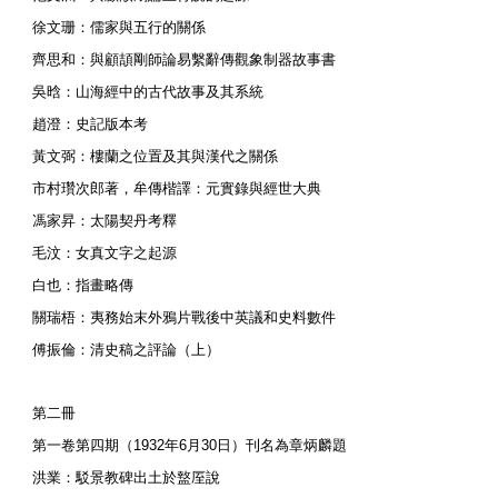
徐文珊：儒家與五行的關係
齊思和：與顧頡剛師論易繫辭傳觀象制器故事書
吳晗：山海經中的古代故事及其系統
趙澄：史記版本考
黃文弼：樓蘭之位置及其與漢代之關係
市村瓚次郎著，牟傳楷譯：元實錄與經世大典
馮家昇：太陽契丹考釋
毛汶：女真文字之起源
白也：指畫略傳
關瑞梧：夷務始末外鴉片戰後中英議和史料數件
傅振倫：清史稿之評論（上）
第二冊
第一卷第四期（1932年6月30日）刊名為章炳麟題
洪業：駁景教碑出土於盩厔說