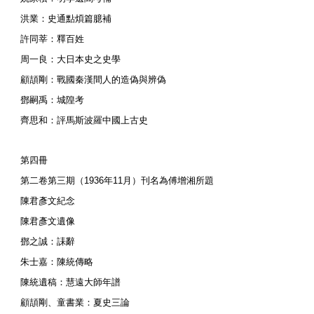
洪業：史通點煩篇臆補
許同莘：釋百姓
周一良：大日本史之史學
顧頡剛：戰國秦漢間人的造偽與辨偽
鄧嗣禹：城隍考
齊思和：評馬斯波羅中國上古史
第四冊
第二卷第三期（1936年11月）刊名為傅增湘所題
陳君彥文紀念
陳君彥文遺像
鄧之誠：誄辭
朱士嘉：陳統傳略
陳統遺稿：慧遠大師年譜
顧頡剛、童書業：夏史三論