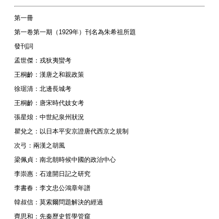
第一冊
第一卷第一期（1929年）刊名為朱希祖所題
發刊詞
孟世傑：戎狄夷蠻考
王桐齡：漢唐之和親政策
徐琚清：北邊長城考
王桐齡：唐宋時代妓女考
張星烺：中世紀泉州狀況
瞿兌之：以日本平安京證唐代西京之規制
次弓：兩漢之胡風
梁佩貞：南北朝時候中國的政治中心
李崇惠：石達開日記之研究
李書春：李文忠公鴻章年譜
韓叔信：莫索爾問題解決的經過
齊思和：先秦歷史哲學管窺