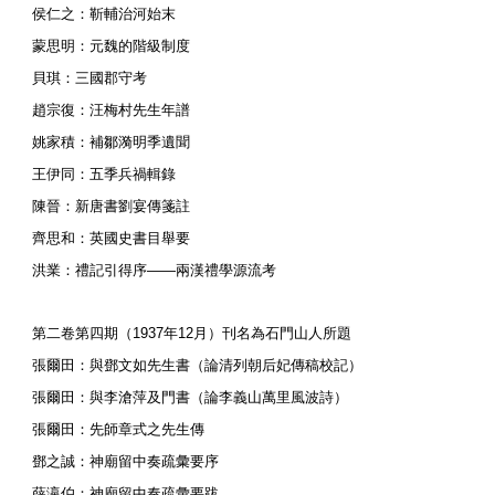
侯仁之：靳輔治河始末
蒙思明：元魏的階級制度
貝琪：三國郡守考
趙宗復：汪梅村先生年譜
姚家積：補鄒漪明季遺聞
王伊同：五季兵禍輯錄
陳晉：新唐書劉宴傳箋註
齊思和：英國史書目舉要
洪業：禮記引得序——兩漢禮學源流考
第二卷第四期（1937年12月）刊名為石門山人所題
張爾田：與鄧文如先生書（論清列朝后妃傳稿校記）
張爾田：與李滄萍及門書（論李義山萬里風波詩）
張爾田：先師章式之先生傳
鄧之誠：神廟留中奏疏彙要序
薛瀛伯：神廟留中奏疏彙要跋