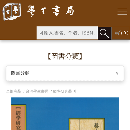
( 0 )
【圖書分類】
圖書分類
∨
全部商品 /
台灣學生書局
/
經學研究叢刊