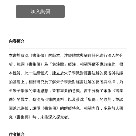
加入詢價
內容簡介
本書對蔡沈《書集傳》的版本、注經體式與解經特色進行深入的分
析，強調《書集傳》為「集注體」經注，相關評價不應忽略此一根
本性質。此一注經體式，建立於朱子學派對經書注解的反省與共識
的基礎上，相關研究於了解朱子學派對經書注解的反省與抉擇，乃
至朱子學派的學術思想，皆有重要的意義。書中分析了宋版《書集
傳》的異文、蔡沈所引據的資料，以及蔡沈「集傳」的原則，並試
圖以此為據，說明《書集傳》的解經特色。相關內容，多為前人研
究《書集傳》時，未能深入探究者。
作者簡介