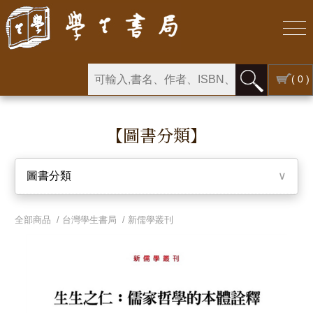
( 0 )
【圖書分類】
圖書分類
∨
全部商品 /
台灣學生書局
/
新儒學叢刊