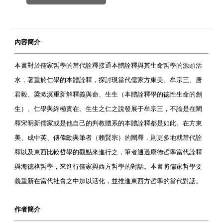
內容簡介
本書對於儒家哲學的當代詮釋接通本體詮釋與其生命哲學的源頭活
水，著重於仁學的本體詮釋，探討現當代儒家方東美、牟宗三、唐
君毅、梁漱溟重新解釋義與命、生生（本體詮釋學的德性生命的創
生）、仁學與終極實在。生生之仁之說發展于牟宗三，不論是在闡
釋宋明新儒家或是他自己的判教體系的本體詮釋都是如此。在方東
美、成中英、傅偉勳與筆者（賴賢宗）的闡釋，則更多地就當代詮
釋以及東西比較哲學的觀點來進行之，筆者通過康德哲學當代詮釋
與海德格哲學，來進行儒家與西方哲學的對話。本書將儒家哲學要
義重新在當代社會之中加以活化，並推進東西方哲學的當代對話。
作者簡介