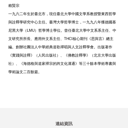
賴賢宗
一九六二年生於臺北市，現任臺北大學中國文學系教授暨東西哲學
與詮釋學研究中心主任。臺灣大學哲學博士，一九九八年獲德國慕
尼黑大學（LMU）哲學博士學位。曾任臺北大學中文系系主任、中
文研究所所長、應用外文系主任、THCI核心期刊《思與言》總主
編。創辦社團法人中華經典道歌禪唱與人文詮釋學會。出版著作
《實踐與詮釋》（人民出版社）、《佛教詮釋學》（北京大學出版
社）、《海德格與道家禪宗的跨文化溝通》等三十餘本學術專書與
學術論文二百餘篇。
連結資訊