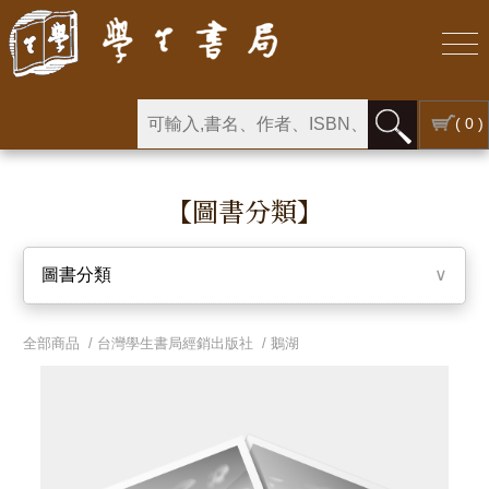
( 0 )
【圖書分類】
圖書分類
∨
全部商品 /
台灣學生書局經銷出版社
/
鵝湖