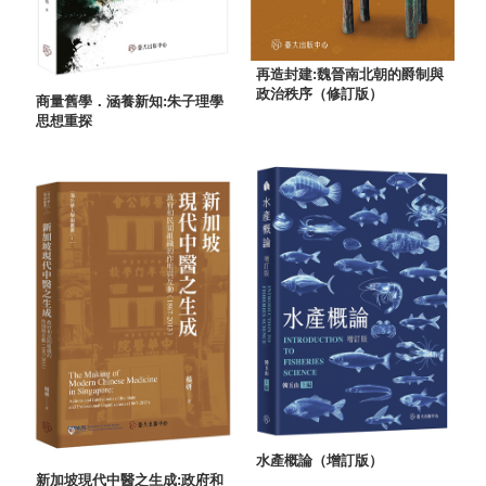
再造封建:魏晉南北朝的爵制與
政治秩序（修訂版）
商量舊學．涵養新知:朱子理學
思想重探
水產概論（增訂版）
新加坡現代中醫之生成:政府和