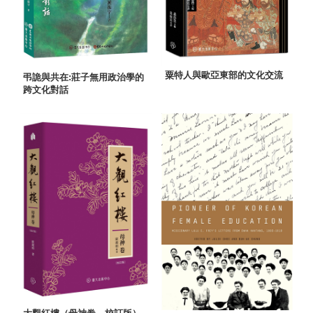
粟特人與歐亞東部的文化交流
弔詭與共在:莊子無用政治學的
跨文化對話