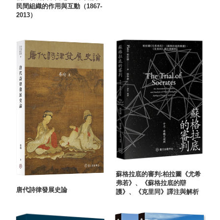
民間組織的作用與互動（1867-
2013）
蘇格拉底的審判:柏拉圖《尤希
弗若》、《蘇格拉底的辯
唐代詩律發展史論
護》、《克里同》譯注與解析