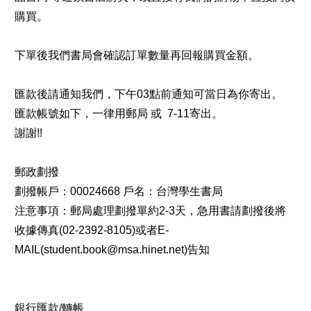
購買。
下單後我們書局會確認訂單數量再回報購買金額。
匯款後請通知我們，下午03點前通知可當日為你寄出。
匯款帳號如下，一律用郵局 或 7-11寄出。
謝謝!!
郵政劃撥
劃撥帳戶：00024668 戶名：台灣學生書局
注意事項：郵局處理劃撥單約2-3天，急用書請劃撥後將
收據傳真(02-2392-8105)或者E-
MAIL(student.book@msa.hinet.net)告知
銀行匯款/轉帳