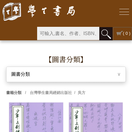
( 0 )
【圖書分類】
圖書分類
∨
書籍分類
/
台灣學生書局經銷出版社
/ 吳方