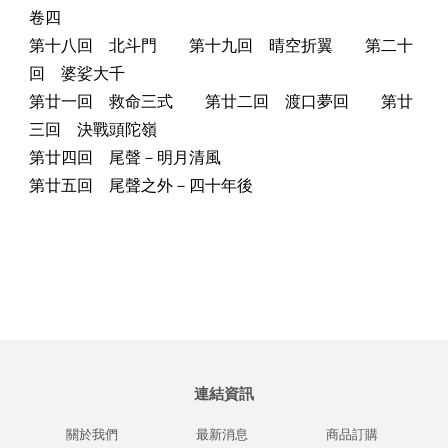
卷四
第十八回 北斗門 第十九回 晴空折翼 第二十
回 婆娑大千
第廿一回 救命三式 第廿二回 渡口夢回 第廿
三回 決戰頭陀嶺
第廿四回 尾聲－明月清風
第廿五回 尾聲之外－四十年後
連結資訊
關於我們
最新消息
商品訂購