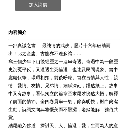
加入詢價
內容簡介
一部真誠之書──最純情的武俠，歷時十六年破繭而
出！比之金庸、古龍亦不遑多讓……
寫三個少年下山後經歷之一連串奇遇。奇遇中為一段歷
史沉冤平反，又遭遇生死輪迴，也述及民間現象。書中
處處伏筆，環環相扣，前後呼應。首在言情與人性，親
情、愛情、友情、兄弟情，細膩深刻，躍然紙上。故事
中又有故事，看似獨立的篇章至末尾才恍然大悟，解釋
了前面的情節。全四卷貫串一氣，節奏明快，對白簡潔
生動，詩詞文句典雅優美而不艱澀，老嫗能解，雅俗共
賞。
結尾融入佛道，探討天、人、輪迴，愛，生而為人的意