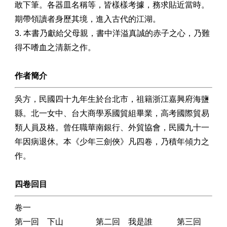
敢下筆。各器皿名稱等，皆樣樣考據，務求貼近當時。
期帶領讀者身歷其境，進入古代的江湖。
3. 本書乃獻給父母親，書中洋溢真誠的赤子之心，乃難
得不嗜血之清新之作。
作者簡介
吳方，民國四十九年生於台北市，祖籍浙江嘉興府海鹽
縣。北一女中、台大商學系國貿組畢業，高考國際貿易
類人員及格。曾任職華南銀行、外貿協會，民國九十一
年因病退休。本《少年三劍俠》凡四卷，乃積年傾力之
作。
四卷回目
卷一
第一回 下山 第二回 我是誰 第三回