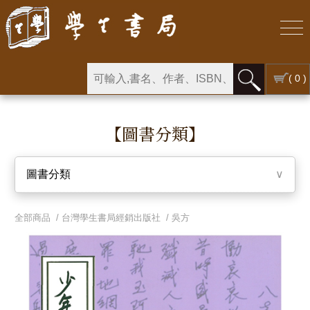
( 0 )
【圖書分類】
圖書分類
∨
全部商品 /
台灣學生書局經銷出版社
/
吳方