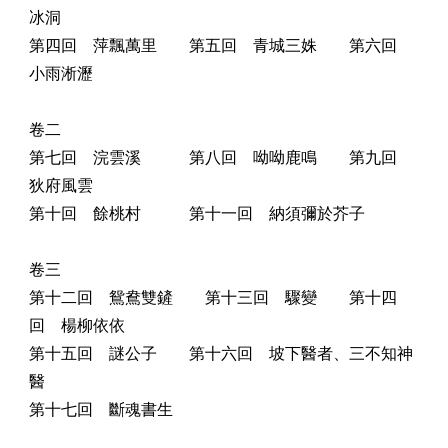
冰洞
第四回 萍飄萬里 第五回 青城三姝 第六回
小雨淅瀝
卷二
第七回 浣雲溪 第八回 呦呦鹿鳴 第九回
狄府風雲
第十回 餘桃村 第十一回 納須彌於芥子
卷三
第十二回 鴛鴦雙鏟 第十三回 驟變 第十四
回 楊柳依依
第十五回 謎公子 第十六回 坡下醫者、三不知神
醫
第十七回 斷魂書生