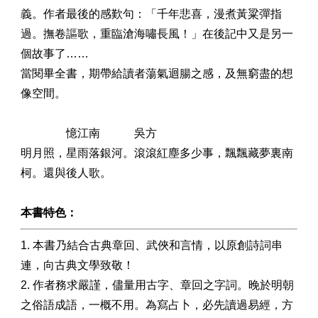
義。作者最後的感歎句：「千年悲喜，漫煮黃粱彈指
過。撫卷謳歌，重臨滄海嘯長風！」在後記中又是另一
個故事了……
當閱畢全書，期帶給讀者蕩氣迴腸之感，及無窮盡的想
像空間。
憶江南 吳方
明月照，星雨落銀河。滾滾紅塵多少事，飄飄藏夢裏南
柯。還與後人歌。
本書特色：
1. 本書乃結合古典章回、武俠和言情，以原創詩詞串
連，向古典文學致敬！
2. 作者務求嚴謹，儘量用古字、章回之字詞。晚於明朝
之俗語成語，一概不用。為寫占卜，必先讀過易經，方