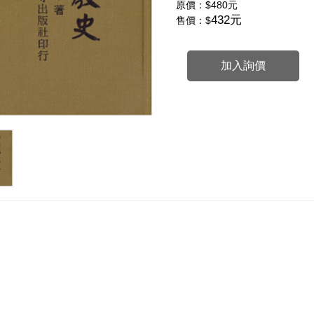
原價：
$480元
432元
售價：$
加入詢價