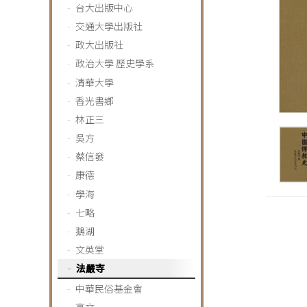
台大出版中心
交通大學出版社
政大出版社
政治大學 歷史學系
清華大學
香光書鄉
林正三
吳方
蔡信發
康德
學海
七略
鵝湖
文英堂
法嚴寺
中華民俗基金會
高文