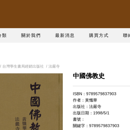
分類
關於我們
最新消息
購買方式
聯
/
台灣學生書局經銷出版社
/
法嚴寺
中國佛教史
ISBN：9789579837903
作者：黃懺華
出版社：法嚴寺
出版日期：1998/5/1
書號：
關鍵字：9789579837903