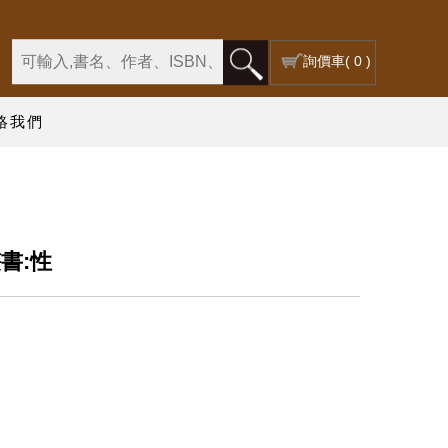
詢價車
( 0 )
絡我們
書:性