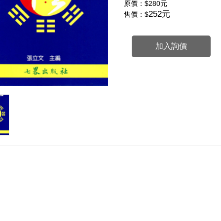
原價：
$280元
252元
售價：$
加入詢價