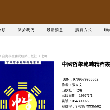
分類
關於我們
最新消息
購買方式
聯
/
台灣學生書局經銷出版社
/
七略
中國哲學範疇精粹叢
ISBN：9789579935562
作者：張立文
出版社：七略
出版日期：1997/7/1
書號：054300022
關鍵字：9789579935562