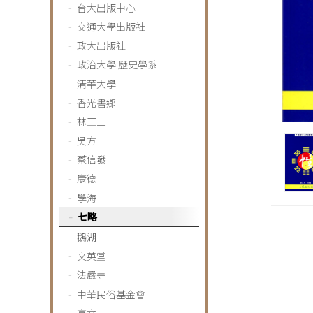
台大出版中心
交通大學出版社
政大出版社
政治大學 歷史學系
清華大學
香光書鄉
林正三
吳方
蔡信發
康德
學海
七略
鵝湖
文英堂
法嚴寺
中華民俗基金會
高文