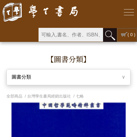
( 0 )
【圖書分類】
圖書分類
∨
全部商品 /
台灣學生書局經銷出版社
/
七略