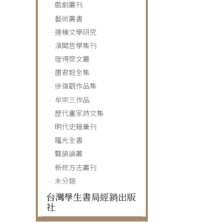
戲劇叢刊
藝術叢書
連橫文學研究
濱聞哲學集刊
理得齋文叢
唐君毅全集
徐復觀作品集
牟宗三作品
歷代畫家詩文集
明代史籍彙刊
羅光全書
聲韻論叢
新修方志叢刊
未分類
台灣學生書局經銷出版
社