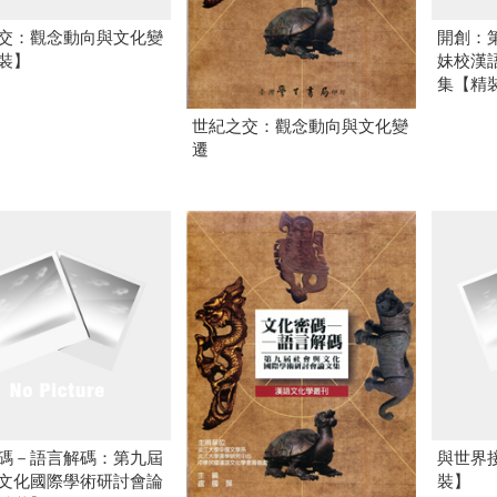
交：觀念動向與文化變
開創：
裝】
妹校漢
集【精
世紀之交：觀念動向與文化變
遷
碼－語言解碼：第九屆
與世界
文化國際學術研討會論
裝】