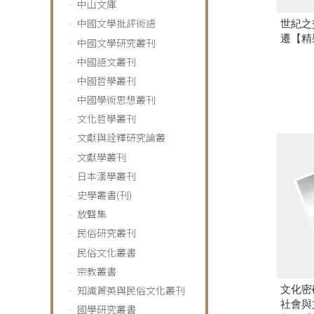
中山文庫
中國文學批評術語
世紀之
遷【精
中國文學研究叢刊
中國語文叢刊
中國哲學叢刊
中國學術思想叢刊
文化哲學叢刊
文獻與詮釋研究論叢
文獻學叢刊
日本漢學叢刊
史學叢書(刊)
放聲集
民俗研究叢刊
民俗文化叢書
宗教叢書
文化密
知識菁英與民俗文化叢刊
社會與
國學研究叢書