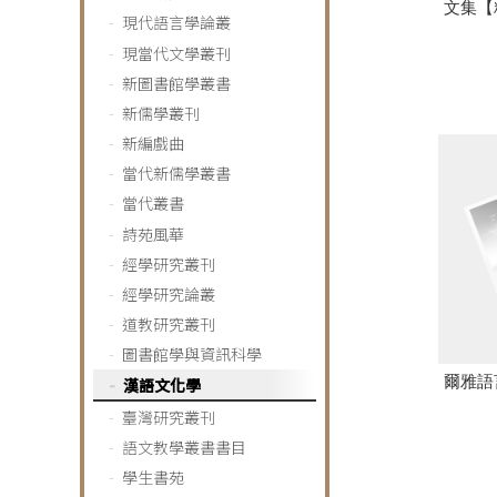
文集【
現代語言學論叢
現當代文學叢刊
新圖書館學叢書
新儒學叢刊
新編戲曲
當代新儒學叢書
當代叢書
詩苑風華
經學研究叢刊
經學研究論叢
道教研究叢刊
圖書館學與資訊科學
爾雅語
漢語文化學
臺灣研究叢刊
語文教學叢書書目
學生書苑