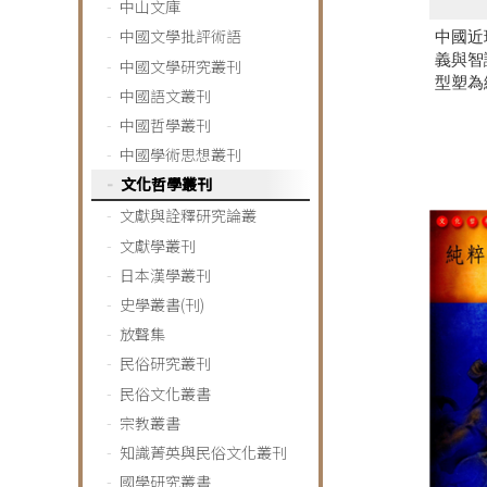
中山文庫
中國文學批評術語
中國近
義與智
中國文學研究叢刊
型塑為
中國語文叢刊
中國哲學叢刊
中國學術思想叢刊
文化哲學叢刊
文獻與詮釋研究論叢
文獻學叢刊
日本漢學叢刊
史學叢書(刊)
放聲集
民俗研究叢刊
民俗文化叢書
宗教叢書
知識菁英與民俗文化叢刊
國學研究叢書