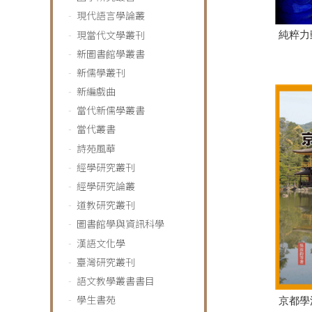
現代語言學論叢
現當代文學叢刊
純粹力
新圖書館學叢書
新儒學叢刊
新編戲曲
當代新儒學叢書
當代叢書
詩苑風華
經學研究叢刊
經學研究論叢
道教研究叢刊
圖書館學與資訊科學
漢語文化學
臺灣研究叢刊
語文教學叢書書目
學生書苑
京都學