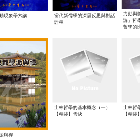
力動與
動現象學六講
當代新儒學的深層反思與對話
論」哲
詮釋
哲學的
士林哲學的基本概念（一）
士林哲
【精裝】售缺
【精裝
派與禪