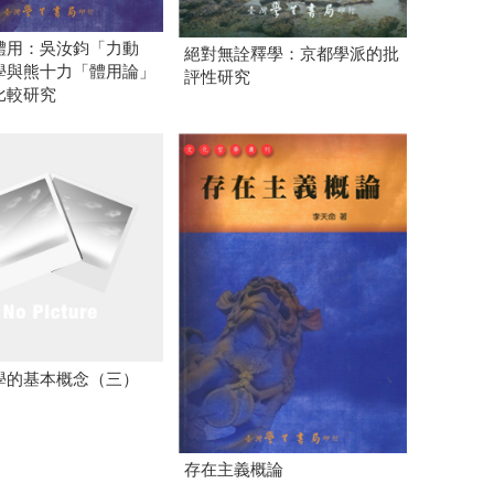
體用：吳汝鈞「力動
絕對無詮釋學：京都學派的批
學與熊十力「體用論」
評性研究
比較研究
學的基本概念（三）
】
存在主義概論