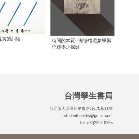
現實的糾結
時間的本質─海德格現象學與
詮釋學之探討
台灣學生書局
台北市大安區和平東路1段75巷11號
studentbooktw@gmail.com
Tel: (02)2392-8185