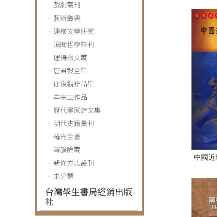
戲劇叢刊
藝術叢書
連橫文學研究
濱聞哲學集刊
理得齋文叢
唐君毅全集
徐復觀作品集
牟宗三作品
歷代畫家詩文集
明代史籍彙刊
羅光全書
聲韻論叢
中國近
新修方志叢刊
未分類
台灣學生書局經銷出版
社