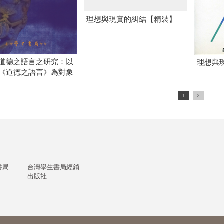
理想與現實的糾結【精裝】
道德之語言之研究：以
理想與
《道德之語言》為對象
1
2
書局
台灣學生書局經銷
出版社