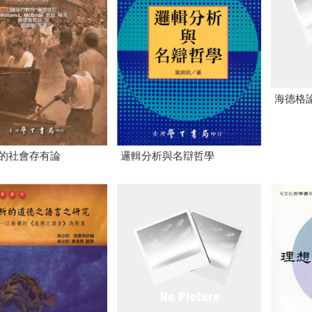
海德格
的社會存有論
邏輯分析與名辯哲學