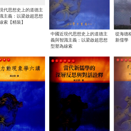
現代思想史上的道德主
識主義：以梁啟超思想
線索【精裝】
中國近現代思想史上的道德主
從海德
義與智識主義：以梁啟超思想
新儒學
型塑為線索