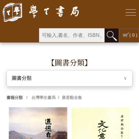
( 0 )
【圖書分類】
圖書分類
∨
書籍分類
/
台灣學生書局
/ 唐君毅全集