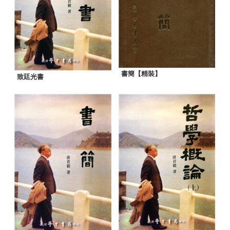
書簡【精裝】
致廷光書