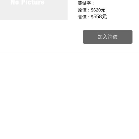
關鍵字：
原價：
$620元
558元
售價：$
加入詢價