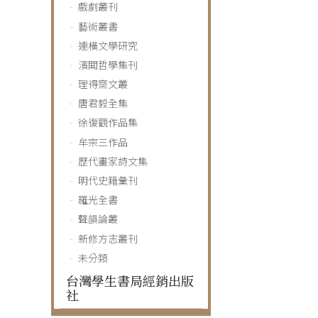
戲劇叢刊
藝術叢書
連橫文學研究
濱聞哲學集刊
理得齋文叢
唐君毅全集
徐復觀作品集
牟宗三作品
歷代畫家詩文集
明代史籍彙刊
羅光全書
聲韻論叢
新修方志叢刊
未分類
台灣學生書局經銷出版
社