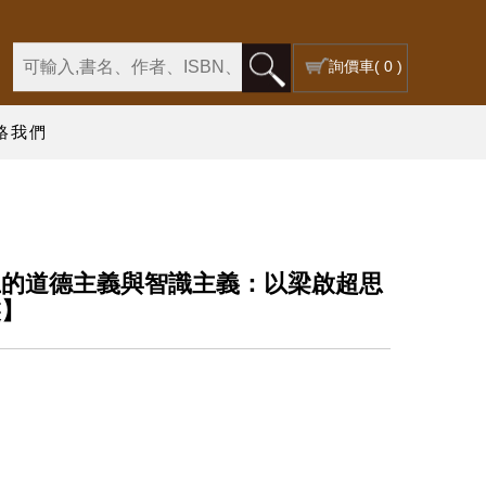
詢價車
( 0 )
絡我們
上的道德主義與智識主義：以梁啟超思
裝】