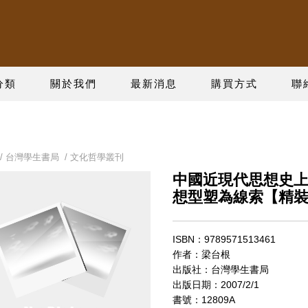
分類
關於我們
最新消息
購買方式
聯
/
台灣學生書局
/
文化哲學叢刊
中國近現代思想史
想型塑為線索【精
ISBN：9789571513461
作者：梁台根
出版社：台灣學生書局
出版日期：2007/2/1
書號：12809A