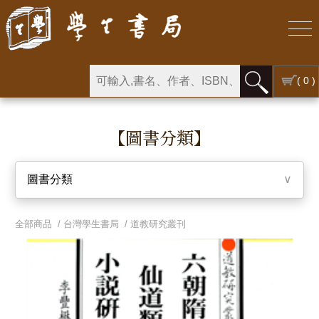
( 0 )
【圖書分類】
圖書分類
∨
全部商品 /
台灣學生書局
/
道教研究叢刊