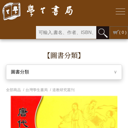
( 0 )
【圖書分類】
圖書分類
∨
全部商品 /
台灣學生書局
/
道教研究叢刊