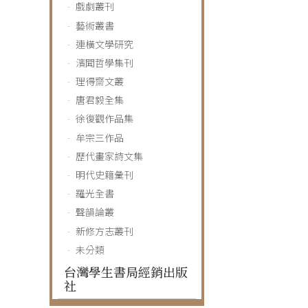
戲劇叢刊
藝術叢書
連橫文學研究
濱聞哲學集刊
理得齋文叢
唐君毅全集
徐復觀作品集
牟宗三作品
歷代畫家詩文集
明代史籍彙刊
羅光全書
聲韻論叢
新修方志叢刊
未分類
台灣學生書局經銷出版
社