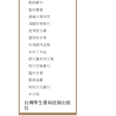
戲劇叢刊
藝術叢書
連橫文學研究
濱聞哲學集刊
理得齋文叢
唐君毅全集
徐復觀作品集
牟宗三作品
歷代畫家詩文集
明代史籍彙刊
羅光全書
聲韻論叢
新修方志叢刊
未分類
台灣學生書局經銷出版
社