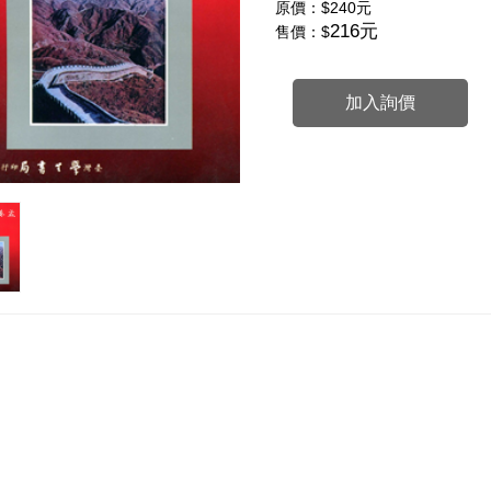
原價：
$240元
216元
售價：$
加入詢價