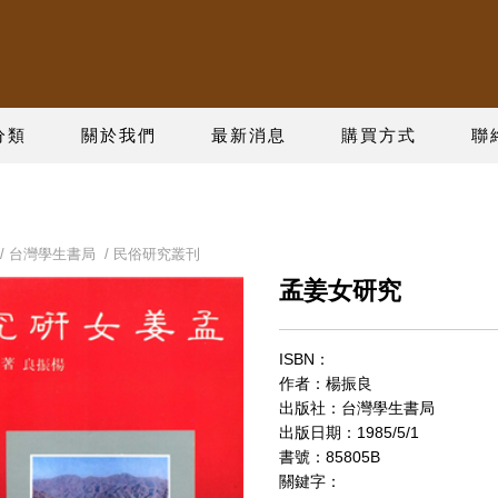
分類
關於我們
最新消息
購買方式
聯
/
台灣學生書局
/
民俗研究叢刊
孟姜女研究
ISBN：
作者：楊振良
出版社：台灣學生書局
出版日期：1985/5/1
書號：85805B
關鍵字：