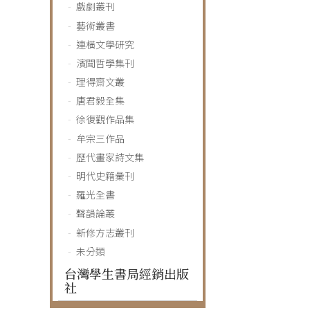
戲劇叢刊
藝術叢書
連橫文學研究
濱聞哲學集刊
理得齋文叢
唐君毅全集
徐復觀作品集
牟宗三作品
歷代畫家詩文集
明代史籍彙刊
羅光全書
聲韻論叢
新修方志叢刊
未分類
台灣學生書局經銷出版
社