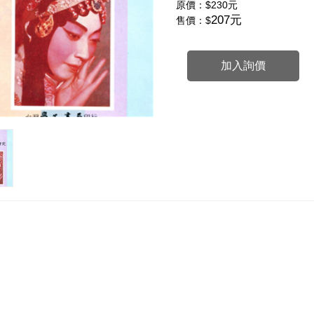
原價：
$230元
207元
售價：$
加入詢價