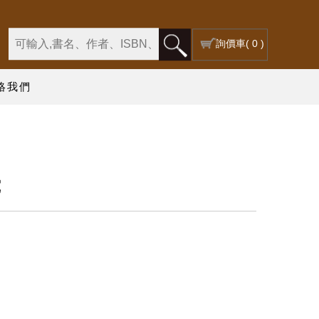
詢價車
( 0 )
絡我們
究