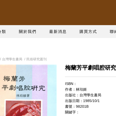
分類
關於我們
最新消息
購買方式
聯
/
台灣學生書局
/
民俗研究叢刊
梅蘭芳平劇唱腔研
ISBN：
作者：林珀姬
出版社：台灣學生書局
出版日期：1985/10/1
書號：98201B
關鍵字：