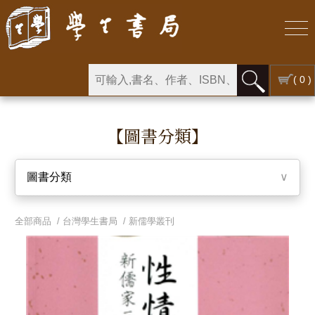
( 0 )
【圖書分類】
圖書分類
∨
全部商品 /
台灣學生書局
/
新儒學叢刊