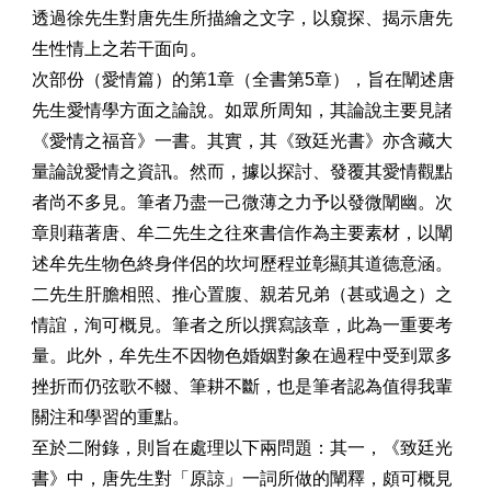
透過徐先生對唐先生所描繪之文字，以窺探、揭示唐先
生性情上之若干面向。
次部份（愛情篇）的第1章（全書第5章），旨在闡述唐
先生愛情學方面之論說。如眾所周知，其論說主要見諸
《愛情之福音》一書。其實，其《致廷光書》亦含藏大
量論說愛情之資訊。然而，據以探討、發覆其愛情觀點
者尚不多見。筆者乃盡一己微薄之力予以發微闡幽。次
章則藉著唐、牟二先生之往來書信作為主要素材，以闡
述牟先生物色終身伴侶的坎坷歷程並彰顯其道德意涵。
二先生肝膽相照、推心置腹、親若兄弟（甚或過之）之
情誼，洵可概見。筆者之所以撰寫該章，此為一重要考
量。此外，牟先生不因物色婚姻對象在過程中受到眾多
挫折而仍弦歌不輟、筆耕不斷，也是筆者認為值得我輩
關注和學習的重點。
至於二附錄，則旨在處理以下兩問題：其一，《致廷光
書》中，唐先生對「原諒」一詞所做的闡釋，頗可概見