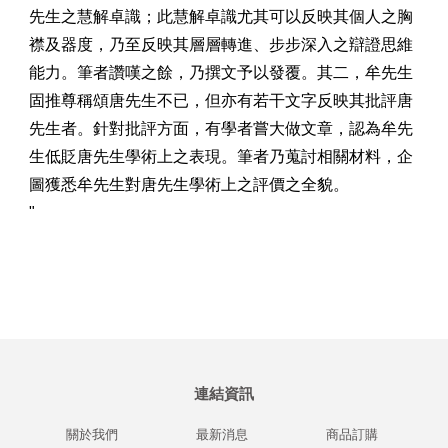
先生之慧解卓識；此慧解卓識尤其可以反映其個人之胸
襟及器度，乃至反映其層層轉進、步步深入之辯證思維
能力。筆者讚嘆之餘，乃撰文予以發覆。其二，牟先生
固推尊稱頌唐先生不已，但亦有若干文字反映其批評唐
先生者。針對批評方面，有學者嘗大做文章，認為牟先
生低貶唐先生學術上之表現。筆者乃蒐討相關材料，企
圖獲悉牟先生對唐先生學術上之評價之全貌。
"
連結資訊
關於我們
最新消息
商品訂購