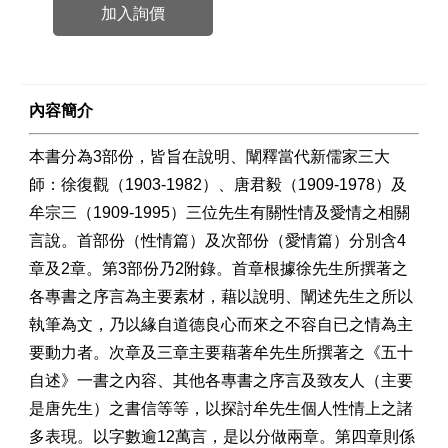
加入詢價
內容簡介
本書分為3部份，皆旨在說明、闡釋當代新儒家三大
師：徐復觀（1903-1982）、唐君毅（1909-1978）及
牟宗三（1909-1995）三位先生有關性情及愛情之相關
言說。首部份（性情篇）及次部份（愛情篇）分別含4
章及2章。第3部份乃2附錄。首章根據徐先生所撰著之
各專書之序言為主要素材，藉以說明、闡述先生之所以
執筆為文，乃以緣自道德良心而來之不容自已之情為主
要動力者。次章及三章主要藉著牟先生所撰著之《五十
自述》一書之內容、其他各專書之序言及致友人（主要
是唐先生）之書信等等，以探討牟先生個人性情上之諸
多表現。以字數逾12萬言，是以分做兩章。第四章則係