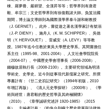
棟、羅夢冊、嚴耕望、全漢昇等等；哲學界則有唐君
毅、牟宗三；文史哲學界則有徐復觀諸大師。負笈法國
期間，博士論文導師則為國際漢學界泰斗謝和耐教授
（J. GERNET）。此外，嘗從遊之著名漢學家計有桀溺
（J.-P. DIENY）、施舟人（K. M. SCHIPPER）、吳德
明（Y. HERVOUET）、雷威安（A. LEVY）等等教
授。1987年迄今任教於東吳大學歷史學系。其間嘗擔任
系主任（1995-98、2001-2004）、人文社會學院院長
（2004-07）、中國歷史學會理事長（2006-2008）、
錢穆故居執行長（2008-2100）。主要研究領域為明清
學術史、史學史。近今則從事現代新儒家之研究。所撰
專書計有：《廿二史箚記研究》（1994年初版，2010
年增訂再版）、《清人元史學探研》（2000年）、《學
術與經世：唐君毅的歷史哲學及其終極關懷》
（2010）、《章學誠研究述評 1920-1985》（2015
年）。主編者計有：《釣魚台列嶼之歷史發展與法律地