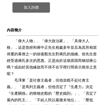
加入詢價
內容簡介
「偉大人物」、「偉大政治家」、「具偉大人
格」，這是曾經和蔣中正先生相處多年並且為其所相當
倚重的幕僚之一的徐復觀先生對蔣氏的描繪。徐先生曾
經受過蔣氏多次的恩惠。正是由於這個原因而稱頌蔣公
嗎？或由於其他緣故而不得不在字裡行間表示推崇之意
呢？
毛澤東「是社會主義者，但他並瞧不起社會主
義」、「是馬列主義者，但他否定了『生產力』決定
『生產關係』的唯物史觀的『歷史鐵則』」、「否定了
黨內的民主」、「不給人民以最微末地位」、「壓低