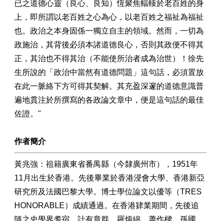
已之道德心靈（良心、良知）恆聚焦輻輳於老百姓的身
上，即所謂以老百姓之心為心，以老百姓之福祉為福祉
也。政治之本身固係一獨立自主的領域。然而，一切為
政施治，其背後必須本諸道德良心，否則其政便不得其
正，其治也不得其治（不能使所治者成為治世）！徐先
生所說的「政治中當然有道德問題」這句話，必須置放
在此一脈絡下方可得其契解。其充盈深邃的道德意識普
遍地貫注於所撰寫的各政論文章中，便是這句話的最佳
佐證。"
作者簡介
黃兆強：祖籍廣東省番禺縣（今隸廣州市），1951年
11月出生於香港。先後畢業於香港浸會大學、香港新亞
研究所及法國巴黎大學。博士學位論文以優等（TRES
HONORABLE）成績通過。在香港肄業期間，先後追
隨之史學界耆宿，計有章群、羅炳綿、蕭作樑、孫國