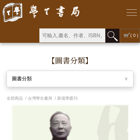
( 0 )
【圖書分類】
圖書分類
∨
全部商品 /
台灣學生書局
/
新儒學叢刊