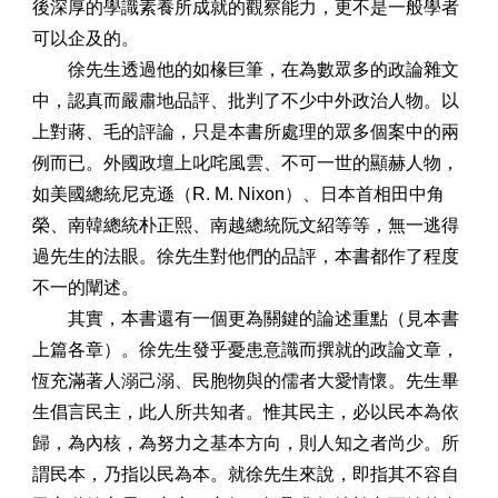
後深厚的學識素養所成就的觀察能力，更不是一般學者
可以企及的。
徐先生透過他的如椽巨筆，在為數眾多的政論雜文
中，認真而嚴肅地品評、批判了不少中外政治人物。以
上對蔣、毛的評論，只是本書所處理的眾多個案中的兩
例而已。外國政壇上叱咤風雲、不可一世的顯赫人物，
如美國總統尼克遜（R. M. Nixon）、日本首相田中角
榮、南韓總統朴正熙、南越總統阮文紹等等，無一逃得
過先生的法眼。徐先生對他們的品評，本書都作了程度
不一的闡述。
其實，本書還有一個更為關鍵的論述重點（見本書
上篇各章）。徐先生發乎憂患意識而撰就的政論文章，
恆充滿著人溺己溺、民胞物與的儒者大愛情懷。先生畢
生倡言民主，此人所共知者。惟其民主，必以民本為依
歸，為內核，為努力之基本方向，則人知之者尚少。所
謂民本，乃指以民為本。就徐先生來說，即指其不容自