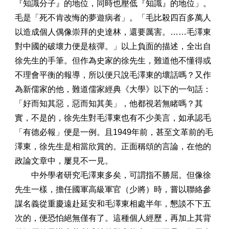
『知識分子』的地位，同時也壓低『知識』的地位」。
毛是「死不肯改悔的夢遊病者」。「毛比殺四百多萬人
以造成個人偶像崇拜的史達林，還要厲害。……毛澤東
對中國的破壞力便是核彈。」以上負面的描述，全出自
徐先生的手筆。但作為史家的徐先生，難道他不懂得或
不理會平衡的報導，所以便只說毛澤東的壞話嗎？又作
為新儒家的他，難道儒家經典《大學》以下的一句話：
「好而知其惡，惡而知其美」，他都視若無睹嗎？其
實，不是的，徐先生對毛澤東也有不少美言，如承認毛
「有德必報」便是一例。且1949年前，甚至文革前的毛
澤東，徐先生是相當欣賞的。正面稱頌的言論，在他的
政論文章中，屢見不一見。
中外學者研究毛澤東多矣，可謂指不勝屈。但像徐
先生一樣，擔任國軍高級軍官（少將）時，嘗以聯絡參
謀名義從重慶遠赴延安和毛澤東相處半年，懇談不下五
次的，便恐怕絕無僅有了。這種個人經歷，再加上其背