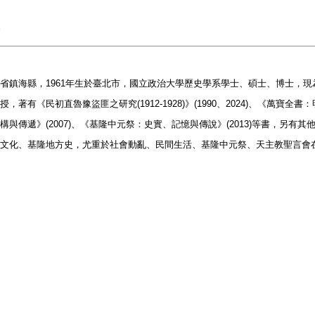
省鎮海縣，1961年生於臺北市，國立政治大學歷史學系學士、碩士、博士，
授，著有《民初直魯豫盜匪之研究(1912-1928)》(1990、2024)、《萬寶全
構與傳遞》(2007)、《基隆中元祭：史實、記憶與傳說》(2013)等書，另
文化、基隆地方史，尤重於社會動亂、民間生活、基隆中元祭、天主教聖言會