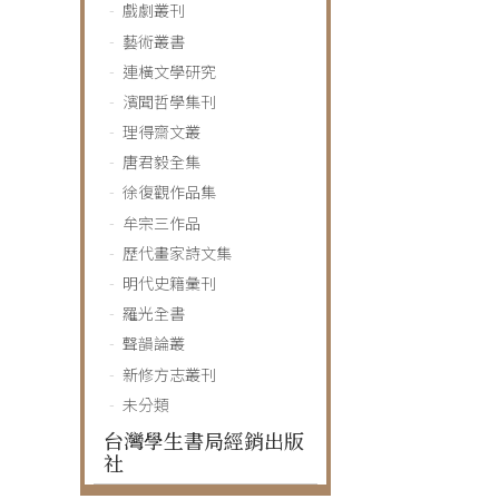
戲劇叢刊
藝術叢書
連橫文學研究
濱聞哲學集刊
理得齋文叢
唐君毅全集
徐復觀作品集
牟宗三作品
歷代畫家詩文集
明代史籍彙刊
羅光全書
聲韻論叢
新修方志叢刊
未分類
台灣學生書局經銷出版
社