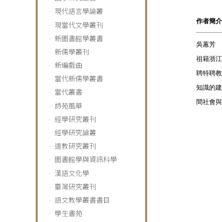
現代語言學論叢
作者簡介
現當代文學叢刊
新圖書館學叢書
吳蕙芳
新儒學叢刊
祖籍浙江
新編戲曲
聘特聘教
當代新儒學叢書
知識的建
當代叢書
間社會與
詩苑風華
經學研究叢刊
經學研究論叢
道教研究叢刊
圖書館學與資訊科學
漢語文化學
臺灣研究叢刊
語文教學叢書書目
學生書苑