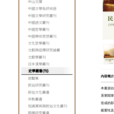
中山文庫
中國文學批評術語
中國文學研究叢刊
中國語文叢刊
中國哲學叢刊
中國學術思想叢刊
文化哲學叢刊
文獻與詮釋研究論叢
文獻學叢刊
日本漢學叢刊
史學叢書(刊)
內容簡介
放聲集
民俗研究叢刊
本書源自
民俗文化叢書
系軍閥掌
宗教叢書
造成的影
知識菁英與民俗文化叢刊
嚴重性及
國學研究叢書