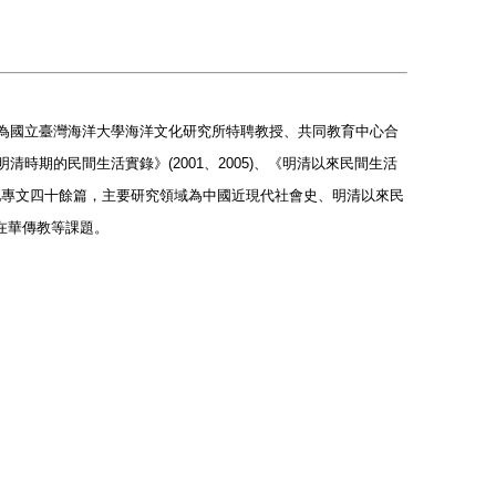
現為國立臺灣海洋大學海洋文化研究所特聘教授、共同教育中心合
書：明清時期的民間生活實錄》(2001、2005)、《明清以來民間生活
有其他專文四十餘篇，主要研究領域為中國近現代社會史、明清以來民
在華傳教等課題。