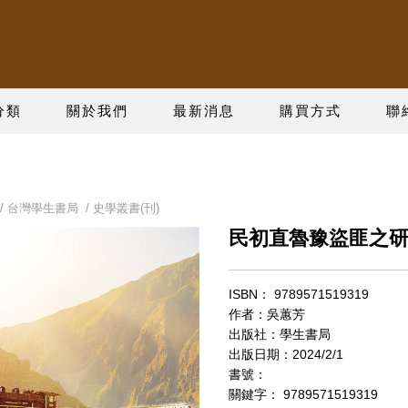
分類
關於我們
最新消息
購買方式
聯
/
台灣學生書局
/
史學叢書(刊)
民初直魯豫盜匪之研究(
ISBN： 9789571519319
作者：吳蕙芳
出版社：學生書局
出版日期：2024/2/1
書號：
關鍵字： 9789571519319