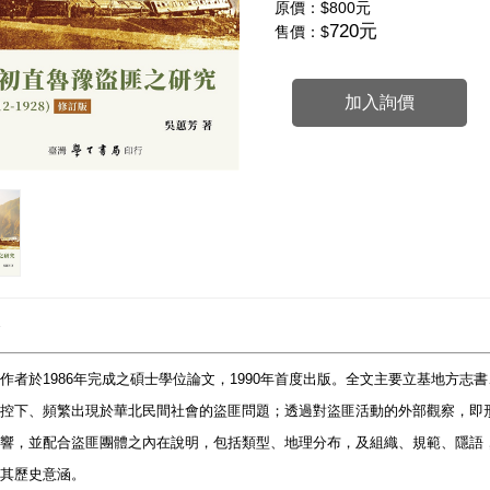
原價：
$800元
720元
售價：$
加入詢價
作者於1986年完成之碩士學位論文，1990年首度出版。全文主要立基地方
控下、頻繁出現於華北民間社會的盜匪問題；透過對盜匪活動的外部觀察，即
響，並配合盜匪團體之內在說明，包括類型、地理分布，及組織、規範、隱語
其歷史意涵。