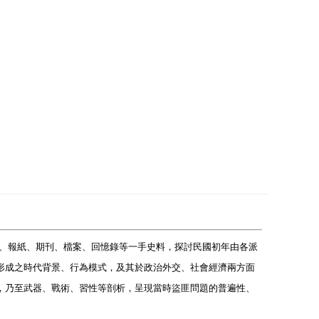
志書、報紙、期刊、檔案、回憶錄等一手史料，探討民國初年由各派
形成之時代背景、行為模式，及其於政治外交、社會經濟兩方面
，乃至武器、戰術、習性等剖析，呈現當時盜匪問題的普遍性、