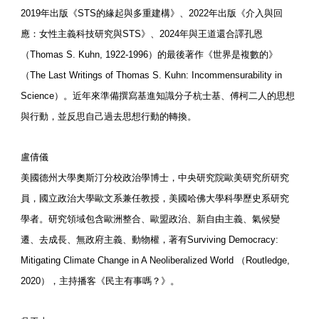
2019年出版《STS的緣起與多重建構》、2022年出版《介入與回
應：女性主義科技研究與STS》、2024年與王道還合譯孔恩
（Thomas S. Kuhn, 1922-1996）的最後著作《世界是複數的》
（The Last Writings of Thomas S. Kuhn: Incommensurability in
Science）。近年來準備撰寫基進知識分子杭士基、傅柯二人的思想
與行動，並反思自己過去思想行動的轉換。
盧倩儀
美國德州大學奧斯汀分校政治學博士，中央研究院歐美研究所研究
員，國立政治大學歐文系兼任教授，美國哈佛大學科學歷史系研究
學者。研究領域包含歐洲整合、歐盟政治、新自由主義、氣候變
遷、去成長、無政府主義、動物權，著有Surviving Democracy:
Mitigating Climate Change in A Neoliberalized World （Routledge,
2020），主持播客《民主有事嗎？》。