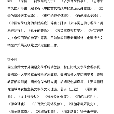
術》、《原儒——從帝堯到孔子》、《多少蓬萊舊事》、《思考中
華民國》等書；編著有《中國古代思想中的氣論及身體觀》、《儒
學的氣論與工夫論》、《東亞的靜坐傳統》、《自然概念史論》、
《中國哲學研究的身體維度》等書；譯有《東洋冥想的心理學：從
易經到禪》、《孔子的樂論》、《冥契主義與哲學》、《宇宙與歷
史：永恒回歸的神話》等書。目前除學術專業領域外，也幫清大文
物館作策展及收藏政策定位的工作。
張小虹
國立臺灣大學外國語文學系特聘教授。曾任比較文學學會理事長、
美國加州大學柏克萊校區客座教授、美國哈佛大學訪問學者，曾獲
教育部學術獎、國科會傑出研究獎、胡適紀念講座等。主要學術研
究領域為女性主義文學與文化理論。著有《止戰》、《電影的
臉》、《文本張愛玲》、《張愛玲的假髮》、《時尚現代性》、
《假全球化》、《在百貨公司遇見狼》、《怪胎家庭羅曼史》、
《性帝國主義》、《慾望新地圖》、《性別越界》等學術專書。