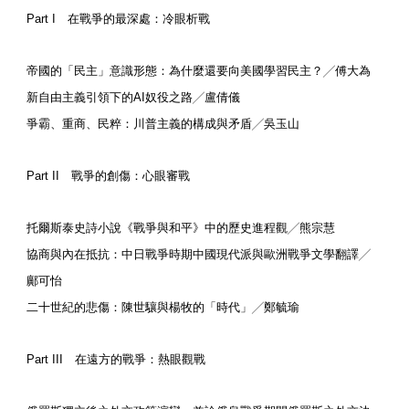
Part I 在戰爭的最深處：冷眼析戰
帝國的「民主」意識形態：為什麼還要向美國學習民主？╱傅大為
新自由主義引領下的AI奴役之路╱盧倩儀
爭霸、重商、民粹：川普主義的構成與矛盾╱吳玉山
Part II 戰爭的創傷：心眼審戰
托爾斯泰史詩小說《戰爭與和平》中的歷史進程觀╱熊宗慧
協商與內在抵抗：中日戰爭時期中國現代派與歐洲戰爭文學翻譯╱
鄺可怡
二十世紀的悲傷：陳世驤與楊牧的「時代」╱鄭毓瑜
Part III 在遠方的戰爭：熱眼觀戰