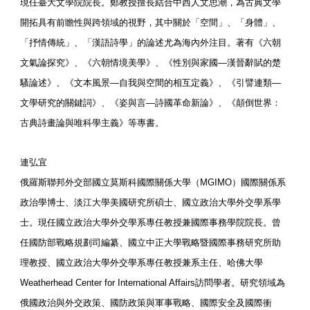
現任臺大文學院院長。鄭教授擅長結合中西人文思潮，為古典文學
開拓具有前瞻性與跨領域的視野，其中關於「空間」、「身體」、
「抒情傳統」、「漢語詩學」的論述尤為海內外注目。著有《六朝
文氣論探究》、《六朝情境美學》、《性別與家國—漢晉辭賦的楚
騷論述》、《文本風景—自我與空間的相互定義》、《引譬連類—
文學研究的關鍵詞》、《姿與言—詩國革命新論》、《顛倒世界：
古典詩畫論與唯科學主義》等專書。
連弘宜
俄羅斯聯邦外交部國立莫斯科國際關係大學（MGIMO）國際關係系
政治學博士、淡江大學美國研究所碩士、國立政治大學外交學系學
士。現任國立政治大學外交學系專任教授兼國際事務學院院長。曾
任國防部戰略規劃司編纂、國立中正大學戰略暨國際事務研究所助
理教授、國立政治大學外交學系專任教授兼系主任、哈佛大學
Weatherhead Center for International Affairs訪問學者。研究領域為
俄國政治與外交政策、國防政策與軍事戰略、國際安全及國際衝