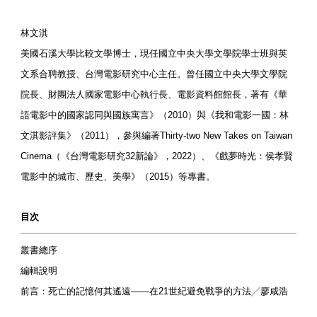
林文淇
美國石溪大學比較文學博士，現任國立中央大學文學院學士班與英
文系合聘教授、台灣電影研究中心主任。曾任國立中央大學文學院
院長、財團法人國家電影中心執行長、電影資料館館長，著有《華
語電影中的國家認同與國族寓言》（2010）與《我和電影一國：林
文淇影評集》（2011），參與編著Thirty-two New Takes on Taiwan
Cinema（《台灣電影研究32新論》，2022）、《戲夢時光：侯孝賢
電影中的城市、歷史、美學》（2015）等專書。
目次
叢書總序
編輯說明
前言：死亡的記憶何其遙遠——在21世紀避免戰爭的方法╱廖咸浩