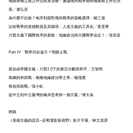
俄羅斯獨立後之外交政策演變：兼論俄烏戰爭期間俄羅斯之外交決
策╱連弘宜
為什麼不抗衡？匈牙利面對俄烏戰爭的策略選擇╱楊三億
以哈戰爭的道德動員及其困境：人道主義的工具化╱黃旻華
川普主義下國際秩序的衰敗：地緣政治與大國戰爭迫近？╱張登及
Part IV 戰爭仍在遠方？明眼止戰
新自由帝國主義：川普2.0下的東亞分斷與和平╱王智明
島嶼的和與戰：兩種地緣政治學之爭╱楊儒賓
祭祖與統戰╱張小虹
從中立到中立臺灣的兩岸思考與一個方案╱傅大為
附錄
《英雄主義的謊言─反戰電影新視野》影片字幕╱林文淇譯