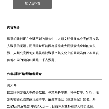
加入詢價
內容簡介
戰爭的陰影正在全球不斷的擴大中，人類文明發展迄今竟然再次陷
入戰爭的泥沼，而且隨時可能因為擦槍走火而演變成全球的大災
難。人類究竟因何如此執迷於戰爭？其文化上的因素為何？本書試
圖從不同的面向叩問此一千古難題。
作者/譯者/編者/繪者簡介
傅大為
國立陽明交通大學榮譽教授。專業為科學史、科學哲學、STS、性
別與醫療及國際政治經濟學。解嚴前後以《基進筆記》知名。為
2023台灣反戰聲明發起人之一，目前亦為黨外在野大聯盟成員。