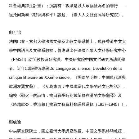
科會經典譯注計畫）；演講有「戰爭是以大眾福祉為名的罪行——
從托爾斯泰《戰爭與和平》談起」（臺大人文社會高等研究院）。
鄺可怡
法國巴黎－索邦大學法國文學及比較文學系博士，現任香港中文大
學中國語言及文學系教授，曾應邀出任法國巴黎人文科學研究中心
（FMSH）訪問教授及研究員、中央研究院中國文哲研究所訪問學
者。近年出版學術專著Du Langage au silence: L’évolution de la
critique littéraire au XXème siècle、《黑暗的明燈：中國現代派與
歐洲左翼文藝》、《互為東西：中國現當代文學的跨文化對話》，
編校《戰火下的詩情：抗日戰爭時期戴望舒在港的文學翻譯》及
《跨越歐亞：香港報刊抗戰文藝資料翻譯與選輯（1937–1945）》。
鄭毓瑜
中央研究院院士，國立臺灣大學講座教授、中國文學系特聘教授，