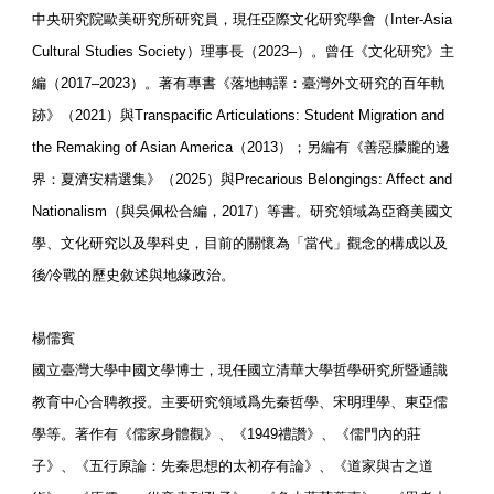
中央研究院歐美研究所研究員，現任亞際文化研究學會（Inter-Asia
Cultural Studies Society）理事長（2023–）。曾任《文化研究》主
編（2017–2023）。著有專書《落地轉譯：臺灣外文研究的百年軌
跡》（2021）與Transpacific Articulations: Student Migration and
the Remaking of Asian America（2013）；另編有《善惡朦朧的邊
界：夏濟安精選集》（2025）與Precarious Belongings: Affect and
Nationalism（與吳佩松合編，2017）等書。研究領域為亞裔美國文
學、文化研究以及學科史，目前的關懷為「當代」觀念的構成以及
後∕冷戰的歷史敘述與地緣政治。
楊儒賓
國立臺灣大學中國文學博士，現任國立清華大學哲學研究所暨通識
教育中心合聘教授。主要研究領域爲先秦哲學、宋明理學、東亞儒
學等。著作有《儒家身體觀》、《1949禮讚》、《儒門內的莊
子》、《五行原論：先秦思想的太初存有論》、《道家與古之道