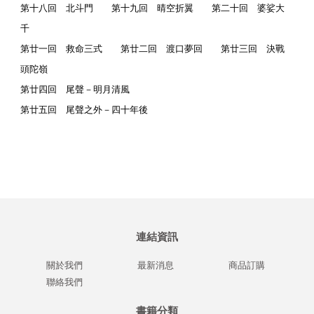
第十八回 北斗門 第十九回 晴空折翼 第二十回 婆娑大
千
第廿一回 救命三式 第廿二回 渡口夢回 第廿三回 決戰
頭陀嶺
第廿四回 尾聲－明月清風
第廿五回 尾聲之外－四十年後
連結資訊
關於我們
最新消息
商品訂購
聯絡我們
書籍分類