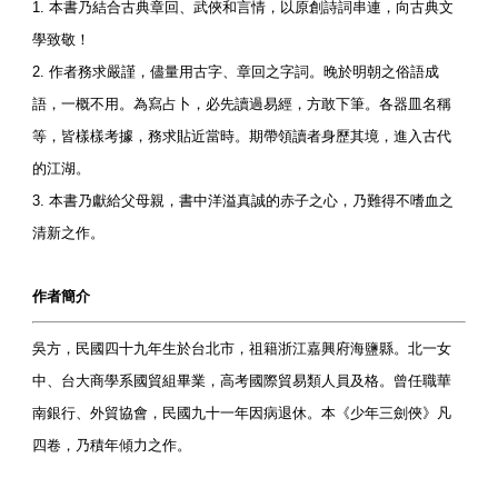
1. 本書乃結合古典章回、武俠和言情，以原創詩詞串連，向古典文
學致敬！
2. 作者務求嚴謹，儘量用古字、章回之字詞。晚於明朝之俗語成
語，一概不用。為寫占卜，必先讀過易經，方敢下筆。各器皿名稱
等，皆樣樣考據，務求貼近當時。期帶領讀者身歷其境，進入古代
的江湖。
3. 本書乃獻給父母親，書中洋溢真誠的赤子之心，乃難得不嗜血之
清新之作。
作者簡介
吳方，民國四十九年生於台北市，祖籍浙江嘉興府海鹽縣。北一女
中、台大商學系國貿組畢業，高考國際貿易類人員及格。曾任職華
南銀行、外貿協會，民國九十一年因病退休。本《少年三劍俠》凡
四卷，乃積年傾力之作。