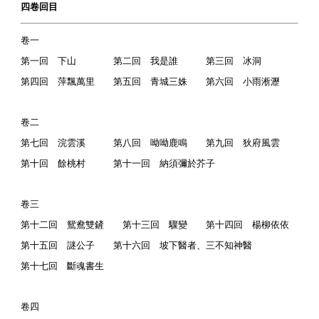
四卷回目
卷一
第一回 下山 第二回 我是誰 第三回 冰洞
第四回 萍飄萬里 第五回 青城三姝 第六回 小雨淅瀝
卷二
第七回 浣雲溪 第八回 呦呦鹿鳴 第九回 狄府風雲
第十回 餘桃村 第十一回 納須彌於芥子
卷三
第十二回 鴛鴦雙鏟 第十三回 驟變 第十四回 楊柳依依
第十五回 謎公子 第十六回 坡下醫者、三不知神醫
第十七回 斷魂書生
卷四