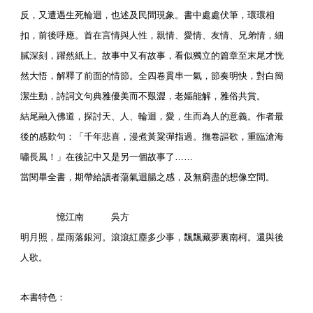
反，又遭遇生死輪迴，也述及民間現象。書中處處伏筆，環環相
扣，前後呼應。首在言情與人性，親情、愛情、友情、兄弟情，細
膩深刻，躍然紙上。故事中又有故事，看似獨立的篇章至末尾才恍
然大悟，解釋了前面的情節。全四卷貫串一氣，節奏明快，對白簡
潔生動，詩詞文句典雅優美而不艱澀，老嫗能解，雅俗共賞。
結尾融入佛道，探討天、人、輪迴，愛，生而為人的意義。作者最
後的感歎句：「千年悲喜，漫煮黃粱彈指過。撫卷謳歌，重臨滄海
嘯長風！」在後記中又是另一個故事了……
當閱畢全書，期帶給讀者蕩氣迴腸之感，及無窮盡的想像空間。
憶江南 吳方
明月照，星雨落銀河。滾滾紅塵多少事，飄飄藏夢裏南柯。還與後
人歌。
本書特色：