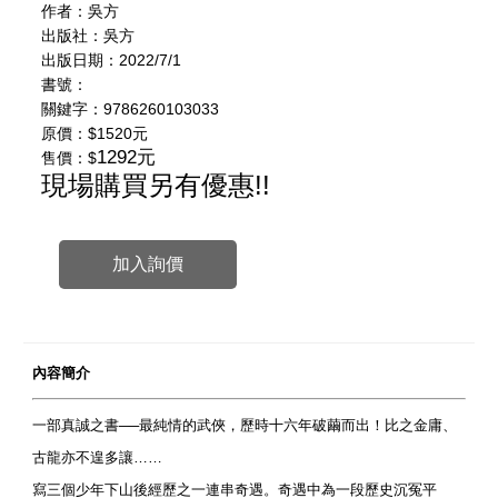
作者：吳方
出版社：吳方
出版日期：2022/7/1
書號：
關鍵字：9786260103033
原價：
$1520元
1292元
售價：$
現場購買另有優惠!!
加入詢價
內容簡介
一部真誠之書──最純情的武俠，歷時十六年破繭而出！比之金庸、
古龍亦不遑多讓……
寫三個少年下山後經歷之一連串奇遇。奇遇中為一段歷史沉冤平