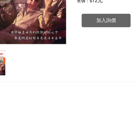
72元
售價：$
加入詢價