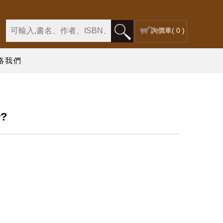
詢價車
( 0 )
絡我們
?