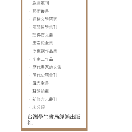
戲劇叢刊
藝術叢書
連橫文學研究
濱聞哲學集刊
理得齋文叢
唐君毅全集
徐復觀作品集
牟宗三作品
歷代畫家詩文集
明代史籍彙刊
羅光全書
聲韻論叢
新修方志叢刊
未分類
台灣學生書局經銷出版
社