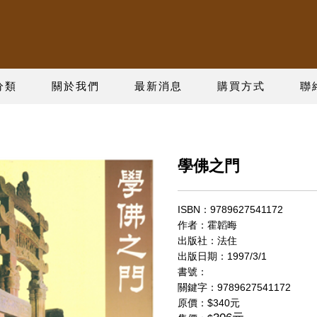
分類
關於我們
最新消息
購買方式
聯
學佛之門
ISBN：9789627541172
作者：霍韜晦
出版社：法住
出版日期：1997/3/1
書號：
關鍵字：9789627541172
原價：
$340元