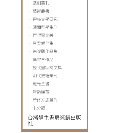
戲劇叢刊
藝術叢書
連橫文學研究
濱聞哲學集刊
理得齋文叢
唐君毅全集
徐復觀作品集
牟宗三作品
歷代畫家詩文集
明代史籍彙刊
羅光全書
聲韻論叢
新修方志叢刊
未分類
台灣學生書局經銷出版
社