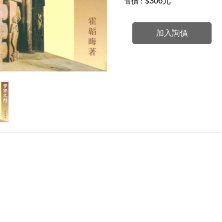
306元
售價：$
加入詢價