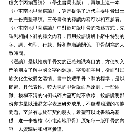
虛文字丙編選讀》（學生書局出版），再加上這一本
《小屯南地甲骨選讀》，算是提供了近代主要甲骨出土
的一份完整導讀。三份書稿的釋讀內容可以相互參看。
《小屯南地甲骨選讀》中對於每版甲骨的敘述方式，先
羅列相關卜辭的釋文內容，再用按語說解卜辭中特別的
字、詞、句型、行款、辭和辭順讀關係、甲骨刻寫的大
致時間。
《選讀》是以推廣甲骨文的正確知識為目的，方便初入
門的朋友了解中國文字的源頭、字形和字用，從而對民
族文化生敬愛之溫情。書中挑選甲骨卜辭的標準，是以
簡易、具代表性、較大塊的甲骨版面為原則，一些困
難、模糊不清的句例或碎片盡可能不收錄，按語說明部
份亦盡量以淺易文字表達研究成果，不處理艱澀的考據
問題。至於有志於研契的朋友，希望可以此書稿為基
礎，進一步審核《小屯南地甲骨》原拓每一版甲骨的內
容，以資歸納和相互參證。