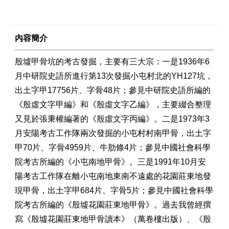
內容簡介
殷墟甲骨坑的考古發掘，主要有三大宗：一是1936年6
月中研院史語所進行第13次發掘小屯村北的YH127坑，
出土字甲17756片、字骨48片；參見中研院史語所編的
《殷虛文字甲編》和《殷虛文字乙編》，主要綴合整理
又見於張秉權編著的《殷虛文字丙編》。二是1973年3
月安陽考古工作隊兩次發掘的小屯村村南甲骨，出土字
甲70片、字骨4959片、牛肋條4片；參見中國社會科學
院考古所編的《小屯南地甲骨》。三是1991年10月安
陽考古工作隊在離小屯南地東南不遠處的花園莊東地發
現甲骨，出土字甲684片、字骨5片；參見中國社會科學
院考古所編的《殷墟花園莊東地甲骨》。過去我曾經撰
寫《殷墟花園莊東地甲骨讀本》（萬卷樓出版）、《殷